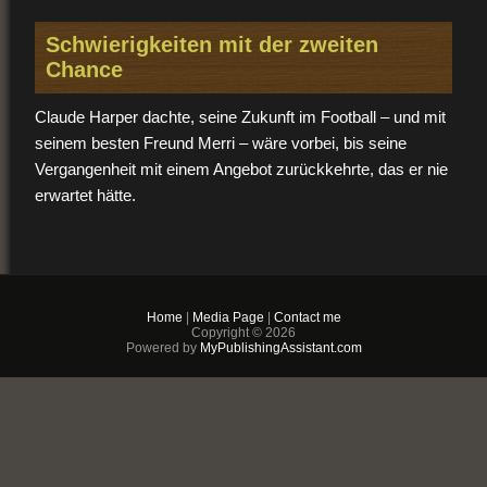
Schwierigkeiten mit der zweiten
Chance
Claude Harper dachte, seine Zukunft im Football – und mit
seinem besten Freund Merri – wäre vorbei, bis seine
Vergangenheit mit einem Angebot zurückkehrte, das er nie
erwartet hätte.
Merri, ein Assistenztrainer eines Profiteams, muss
dringend einen spielverändernden Quarterback finden, um
Home
|
Media Page
|
Contact me
seinen Job zu behalten, und er glaubt, dass Claude noch
Copyright © 2026
immer das Herz und den Wurfarm hat, in die er sich einst
Powered by
MyPublishingAssistant.com
verliebt hat. Doch Claudes Abgang aus dem College-Team
und aus Merris Leben hatte mehr Gründe als nur Football;
intensive Gefühle füreinander und Identitätskonflikte hatten
sie auseinandergetrieben.