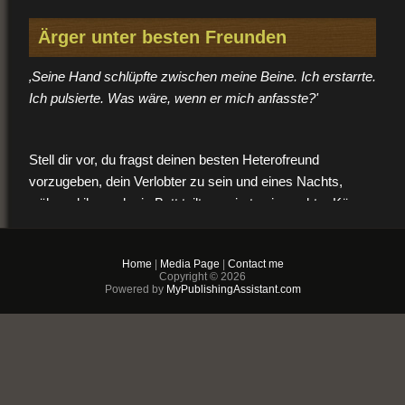
Ärger unter besten Freunden
‚Seine Hand schlüpfte zwischen meine Beine. Ich erstarrte.
Ich pulsierte. Was wäre, wenn er mich anfasste?'
Stell dir vor, du fragst deinen besten Heterofreund
vorzugeben, dein Verlobter zu sein und eines Nachts,
während ihr euch ein Bett teilt, reagiert sein nackter Körper
auf deine Berührung.
______
Home
|
Media Page
|
Contact me
Copyright © 2026
Powered by
MyPublishingAssistant.com
LOU
Ich weiß, es sollte egal sein, was die Leute über mich
sagen. Doch als meine Eltern mir sagten, dass ich niemals
Liebe finden würde, weil ich Männer mag, stachelte es