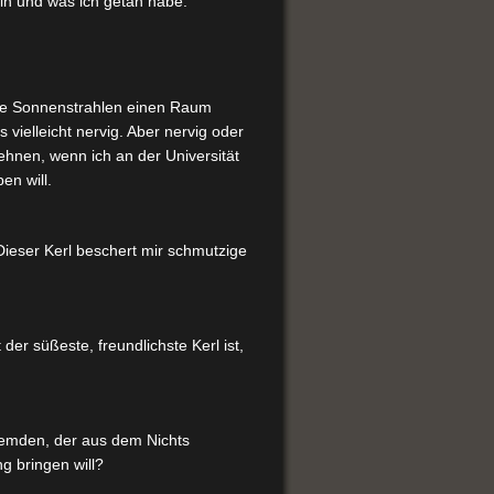
bin und was ich getan habe.
wie Sonnenstrahlen einen Raum
 vielleicht nervig. Aber nervig oder
lehnen, wenn ich an der Universität
en will.
 Dieser Kerl beschert mir schmutzige
 der süßeste, freundlichste Kerl ist,
remden, der aus dem Nichts
g bringen will?