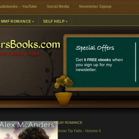
udiobooks – YouTube
Social Media
Newsletter Signup
MMF ROMANCE
SELF HELP
ersBooks.com
Special Offers
at cause a rise
Get
when
6 FREE ebooks
you sign up for my
newsletter.
GAY ROMANCE
Snow Tip Falls - Volume 4