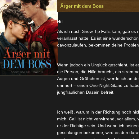
Ärger mit dem Boss
Hil
Als ich nach Snow Tip Falls kam, gab es 
veranlasst hätte. Es ist eine wunderschön
davonzulaufen, bekommen deine Probleme
Wenn jedoch ein Unglück geschieht, ist e
die Person, die Hilfe braucht, ein stramm
Augen und Grübchen ist, werde ich an d
erinnert – einen One-Night-Stand zu hab
jungfräulichen Dasein befreit.
Ich weiß, warum in der Richtung noch nich
mich. Cali ist nicht verwirrend, vor allem, we
er der Richtige sein. Und wenn ich seinen
geschlungen bekomme, wird es den dara