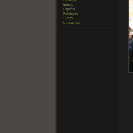
Français
Italiano
Español
Português
日本の
Nederlands