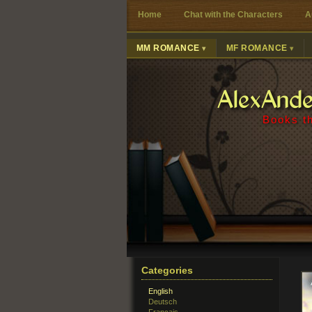
Home
Chat with the Characters
A
MM ROMANCE
MF ROMANCE
AlexAnd
Books th
Categories
English
Deutsch