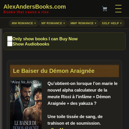
AlexAndersBooks.com
Books that cause a rise
MM ROMANCE
MF ROMANCE
MMF ROMANCE
SELF HELP
Only show books I can Buy Now
Show Audiobooks
Le Baiser du Démon Araignée
Qu’obtient-on lorsque l’on marie le
nouvel alpha calculateur de la
meute Ricci à l'infâme « Démon
Araignée » des yakuza ?
Une toile tissée de sang, de
trahison et de soumission.