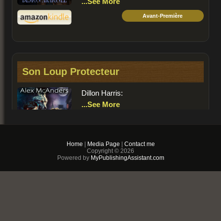
...See More
Avant-Première
Son Loup Protecteur
Dillon Harris:
...See More
Home
|
Media Page
|
Contact me
Copyright © 2026
Powered by
MyPublishingAssistant.com
Avant-Première