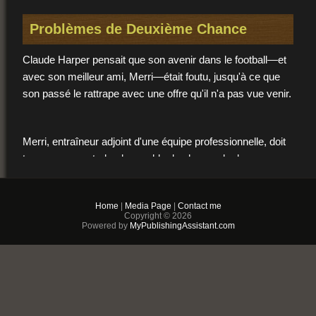
Problèmes de Deuxième Chance
Claude Harper pensait que son avenir dans le football—et
avec son meilleur ami, Merri—était foutu, jusqu'à ce que
son passé le rattrape avec une offre qu'il n'a pas vue venir.
Merri, entraîneur adjoint d'une équipe professionnelle, doit
trouver un quarterback capable de changer la donne pour
conserver son emploi, et il croit que Claude a toujours le
cœur et le bras dont il est tombé amoureux. Mais le départ
Home
|
Media Page
|
Contact me
de Claude de son équipe universitaire, et de la vie de Merri,
Copyright © 2026
ne se résume pas au football ; des sentiments intenses
Powered by
MyPublishingAssistant.com
l'un pour l'autre et des conflits d'identité les ont éloignés l'un
de l'autre.
Aujourd'hui, armée d'espoir et d'un sourire, Merri se rend