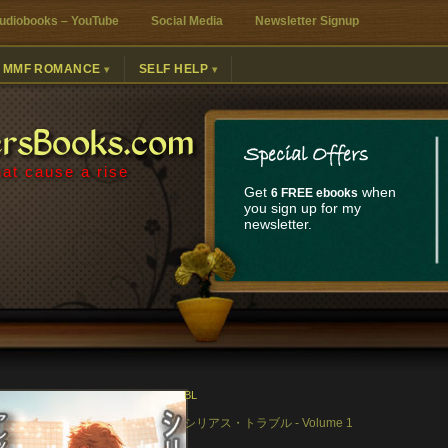
udiobooks – YouTube
Social Media
Newsletter Signup
MMF ROMANCE
SELF HELP
ersBooks.com
Special Offers
at cause a rise
Get
when
6 FREE ebooks
you sign up for my
newsletter.
BL
シリアス・トラブル - Volume 1