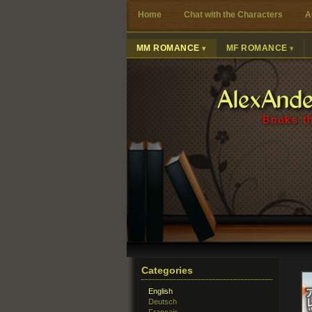
Home
Chat with the Characters
A
MM ROMANCE
MF ROMANCE
AlexAnd
Books th
Categories
English
Deutsch