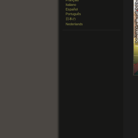
Français
Italiano
Español
Português
日本の
Nederlands