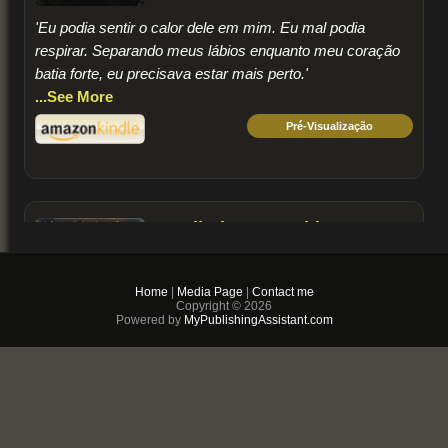
'Eu podia sentir o calor dele em mim. Eu mal podia
respirar. Separando meus lábios enquanto meu coração
batia forte, eu precisava estar mais perto.'
...See More
Pré-Visualização
Pedindo por problemas
Home
|
Media Page
|
Contact me
Copyright © 2026
Powered by
MyPublishingAssistant.com
‘Beijando seu corpo, eu tomava sua carne entre meus
dentes. Aplicando pressão, ele gemeu.’