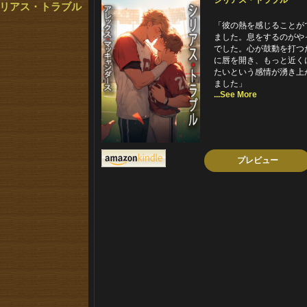
シリアス・トラブル
リアス・トラブル
「彼の熱を感じることが
ました。息をするのがや
でした。心が鼓動を打つ
に唇を開き、もっと近く
たいという感情が湧き上
ました」
...See More
プレビュー