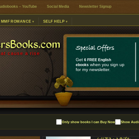
udiobooks – YouTube
Social Media
Newsletter Signup
MMF ROMANCE
SELF HELP
ersBooks.com
Special Offers
at cause a rise
Get
6 FREE English
when you sign up
ebooks
for my newsletter.
Only show books I can Buy Now
Show Audi