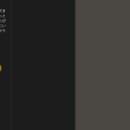
でき
っと
たび
にい
がり