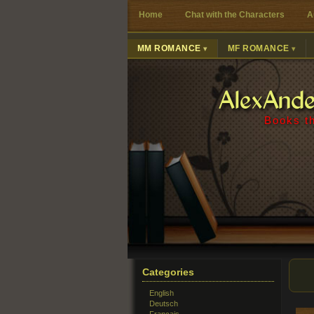
Home
Chat with the Characters
A
MM ROMANCE
MF ROMANCE
AlexAnd
Books th
Categories
English
Deutsch