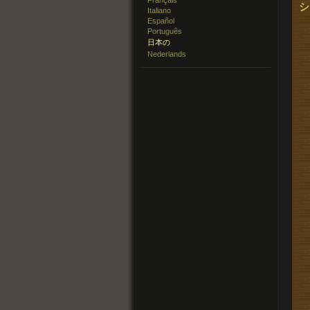
Français
シ
Italiano
Español
Português
日本の
Nederlands