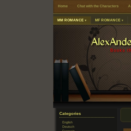
Home
Chat with the Characters
A
MM ROMANCE
MF ROMANCE
AlexAnd
Books th
Categories
English
Deutsch