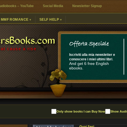
udiobooks – YouTube
Social Media
Newsletter Signup
MMF ROMANCE
SELF HELP
ersBooks.com
Offerta Speciale
at cause a rise
Iscriviti alla mia newsletter e
.
conoscere i miei ultimi libri
And get 6 free English
ebooks.
Only show books I can Buy Now
Show Audi
Guai Seri