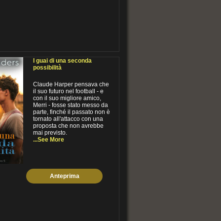
I guai di una seconda
possibilità
Claude Harper pensava che
il suo futuro nel football - e
con il suo migliore amico,
Merri - fosse stato messo da
parte, finché il passato non è
tornato all'attacco con una
proposta che non avrebbe
mai previsto.
...See More
Anteprima