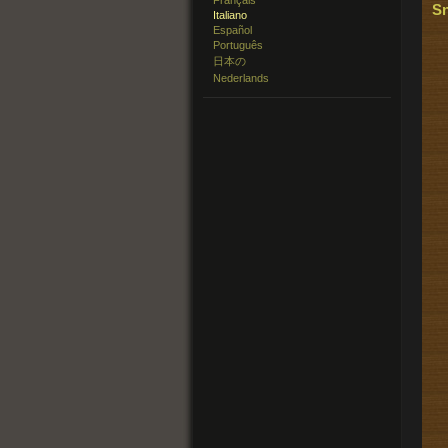
Français
Sn
Italiano
Español
Português
日本の
Nederlands