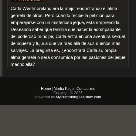
Carla Westmoreland era la mejor encontrando el alma
gemela de otros. Pero cuando recibe la petición para
emparejarse con un misterioso jeque, está sorprendida.
Deseando saber qué tendría que hacer la acompañante
del poderoso príncipe, Carla entra en una aventura sexual
de riqueza y lujuria que va más allá de sus sueños más
salvajes. La pregunta es, ¿encontrará Carla su propia
alma gemela o será consumida por las pasiones del jeque
macho alfa?
Vista Preliminar
$2.99
Home
|
Media Page
|
Contact me
Copyright © 2026
PDF & EPUB (For
Powered by
MyPublishingAssistant.com
iPhone/Android/Kindle)
Buy Now
+ Add to Cart