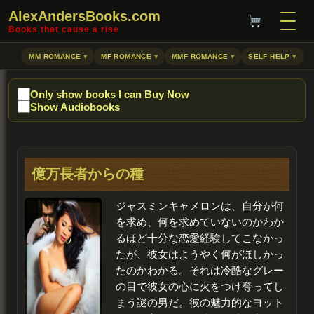
AlexAndersBooks.com
Books that cause a rise
MM ROMANCE
MF ROMANCE
MMF ROMANCE
SELF HELP
Only show books I can Buy Now
Show Audiobooks
億万長者からの種
ジャスミン
キャメロンは、自分が何
を求め、何を求めていないのかわか
るほど十分な恋愛経験してこなかっ
たが、彼女はようやく何がほしかっ
たのかわかる。それは冷酷なグレー
の目で彼女の心に火をつけ奪ってし
まう謎の男だ。彼の魅力的なヨット