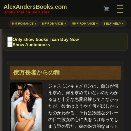
AlexAndersBooks.com
Books that cause a rise
MM ROMANCE
MF ROMANCE
MMF ROMANCE
SELF HELP
Only show books I can Buy Now
Show Audiobooks
億万長者からの種
ジャスミン
キャメロンは、自分が何
を求め、何を求めていないのかわか
るほど十分な恋愛経験してこなかっ
たが、彼女はようやく何がほしかっ
たのかわかる。それは冷酷なグレー
の目で彼女の心に火をつけ奪ってし
まう謎の男だ。彼の魅力的なヨット