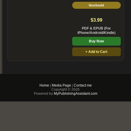
Voorbeeld
$3.99
PDF & EPUB (For
iPhone/Android/Kindle)
Buy Now
+ Add to Cart
Home
|
Media Page
|
Contact me
Copyright © 2026
Powered by
MyPublishingAssistant.com