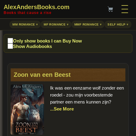
AlexAndersBooks.com
Books that cause a rise
MM ROMANCE
MF ROMANCE
MMF ROMANCE
SELF HELP
Only show books I can Buy Now
Show Audiobooks
Zoon van een Beest
Ik was een eenzame wolf zonder een
roedel - zou mijn voorbestemde
partner een mens kunnen zijn?
...See More