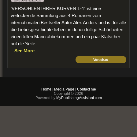
‘VERSOHLEN IHRER KURVEN 1-4’ ist eine
verlockende Sammlung aus 4 Romanen vom
internationalen Bestseller Autor Alex Anders und ist für alle
die Liebesgeschichte lieben, in denen füllige Schönheiten
einen tollen Mann abbekommen und ein paar Klatscher
auf die Seite.
...See More
Vorschau
$3.99
PDF & EPUB (For
iPhone/Android/Kindle)
Home
|
Media Page
|
Contact me
Copyright © 2026
Buy Now
Powered by
MyPublishingAssistant.com
+ Add to Cart
Versohlen ihrer Kurven 2