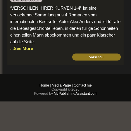
‘VERSOHLEN IHRER KURVEN 1-4’ ist eine
verlockende Sammlung aus 4 Romanen vom
internationalen Bestseller Autor Alex Anders und ist für alle
die Liebesgeschichte lieben, in denen füllige Schönheiten
einen tollen Mann abbekommen und ein paar Klatscher
auf die Seite.
...See More
Vorschau
$3.99
PDF & EPUB (For
iPhone/Android/Kindle)
Home
|
Media Page
|
Contact me
Copyright © 2026
Buy Now
Powered by
MyPublishingAssistant.com
+ Add to Cart
Versohlen ihrer Kurven 2