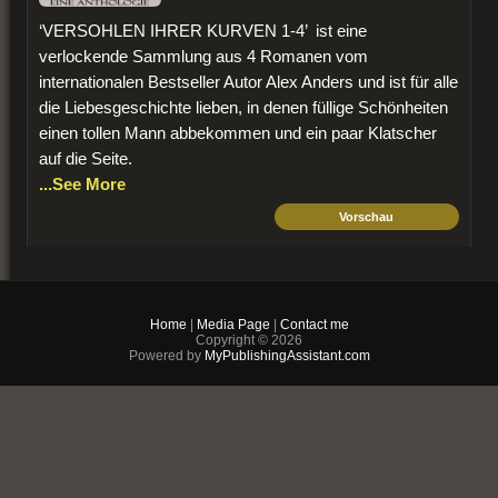
‘VERSOHLEN IHRER KURVEN 1-4’ ist eine
verlockende Sammlung aus 4 Romanen vom
internationalen Bestseller Autor Alex Anders und ist für alle
die Liebesgeschichte lieben, in denen füllige Schönheiten
einen tollen Mann abbekommen und ein paar Klatscher
auf die Seite.
...See More
Vorschau
$3.99
PDF & EPUB (For
iPhone/Android/Kindle)
Home
|
Media Page
|
Contact me
Copyright © 2026
Buy Now
Powered by
MyPublishingAssistant.com
+ Add to Cart
Versohlen ihrer Kurven 2