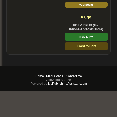
Voorbeeld
$3.99
PDF & EPUB (For
iPhone/Android/Kindle)
Buy Now
+ Add to Cart
Home
|
Media Page
|
Contact me
Copyright © 2026
Powered by
MyPublishingAssistant.com