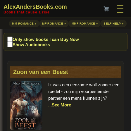
AlexAndersBooks.com
Books that cause a rise
MM ROMANCE
MF ROMANCE
MMF ROMANCE
SELF HELP
Only show books I can Buy Now
Show Audiobooks
Zoon van een Beest
Ik was een eenzame wolf zonder een
roedel - zou mijn voorbestemde
partner een mens kunnen zijn?
...See More