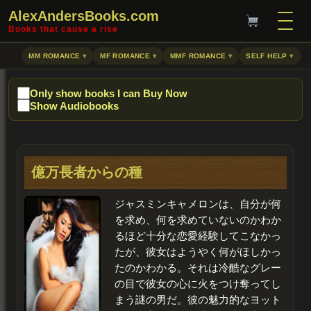
AlexAndersBooks.com
Books that cause a rise
MM ROMANCE
MF ROMANCE
MMF ROMANCE
SELF HELP
Only show books I can Buy Now
Show Audiobooks
億万長者からの種
ジャスミン
キャメロンは、自分が何
を求め、何を求めていないのかわか
るほど十分な恋愛経験してこなかっ
たが、彼女はようやく何がほしかっ
たのかわかる。それは冷酷なグレー
の目で彼女の心に火をつけ奪ってし
まう謎の男だ。彼の魅力的なヨット