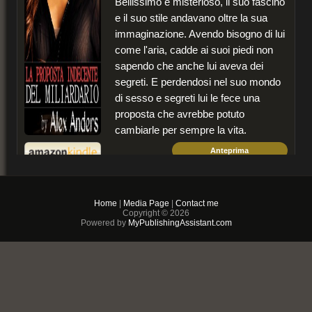
Bellissimo e misterioso, il suo fascino
e il suo stile andavano oltre la sua
immaginazione. Avendo bisogno di lui
come l'aria, cadde ai suoi piedi non
sapendo che anche lui aveva dei
segreti. E perdendosi nel suo mondo
di sesso e segreti lui le fece una
proposta che avrebbe potuto
cambiarle per sempre la vita
.
Anteprima
$2.99
Home
|
Media Page
|
Contact me
PDF & EPUB (For
Copyright © 2026
iPhone/Android/Kindle)
Powered by
MyPublishingAssistant.com
Buy Now
+ Add to Cart