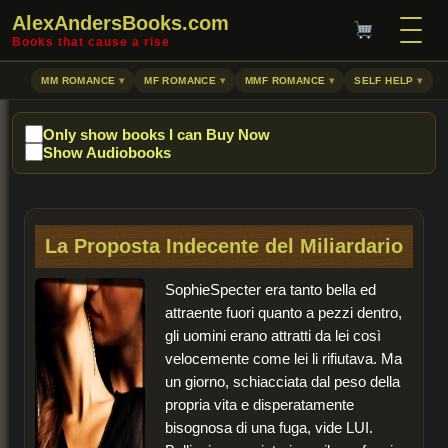
AlexAndersBooks.com
Books that cause a rise
MM ROMANCE
MF ROMANCE
MMF ROMANCE
SELF HELP
Only show books I can Buy Now
Show Audiobooks
La Proposta Indecente del Miliardario
Sophie
Specter
era tanto bella ed
attraente fuori quanto a pezzi dentro,
gli uomini erano attratti da lei così
velocemente come lei li rifiutava. Ma
un giorno, schiacciata dal peso della
propria vita e disperatamente
bisognosa di una fuga, vide LUI.