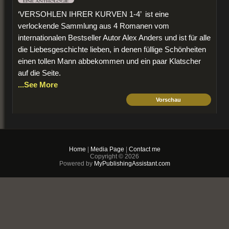
‘VERSOHLEN IHRER KURVEN 1-4’ ist eine
verlockende Sammlung aus 4 Romanen vom
internationalen Bestseller Autor Alex Anders und ist für alle
die Liebesgeschichte lieben, in denen füllige Schönheiten
einen tollen Mann abbekommen und ein paar Klatscher
auf die Seite.
...See More
Vorschau
$3.99
PDF & EPUB (For
iPhone/Android/Kindle)
Home
|
Media Page
|
Contact me
Copyright © 2026
Buy Now
Powered by
MyPublishingAssistant.com
+ Add to Cart
Versohlen ihrer Kurven 2